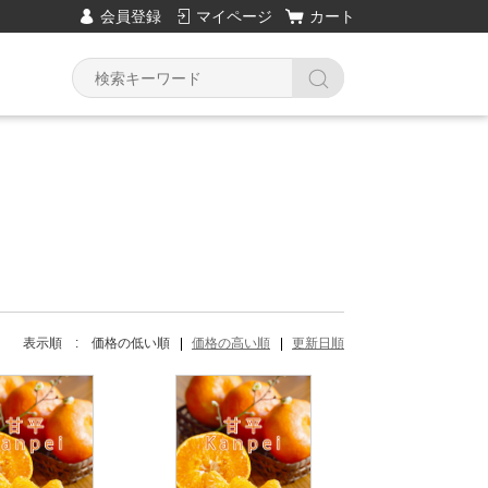
会員登録
マイページ
カート
Y
表示順 :
価格の低い順
価格の高い順
更新日順