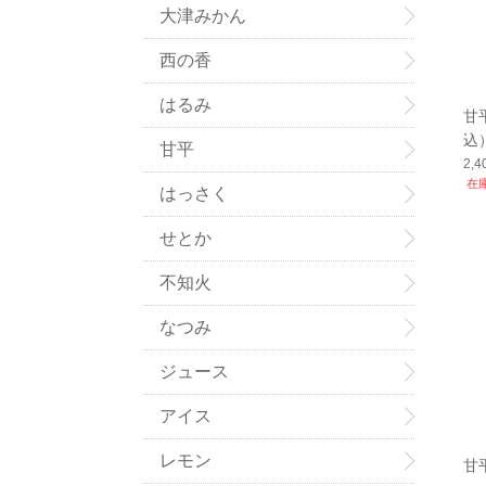
大津みかん
西の香
はるみ
甘
込
甘平
2,
在
はっさく
せとか
不知火
なつみ
ジュース
アイス
レモン
甘