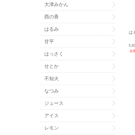
大津みかん
西の香
はるみ
は
甘平
5,
在
はっさく
せとか
不知火
なつみ
ジュース
アイス
レモン